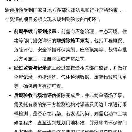
油罐拆除受到国家及地方多部法律法规和行业严格约束，一
个资深的项目必须实现从规划到验收的“闭环”。
前期手续与策划报审
：前需向应急治理、生态环境、住
建等部门提交详细的
罐拆除施工策划
，包括工程概况、
危险评估、安全举措环保策划、应急预案等，获得审批
后方可施工。擅自将面临严厉处罚。
经过监管与记录
施工经过需接受相关部门监督，并做好
全程记录，包括清洗、气体检测数据、废弃物转移联单
等，确保所有有据可查。
后期验收与场地评估
拆除完成后，并非简单清场了事。
需委托有质的第三方检测机构对罐基及周边土壤进行采
样检测，是否存在污染。若发现污染，则需启动**土壤
修复程序，直至达到规划用地标准，并最终向环保部门
备案报告。这一步是许多非资深操作最容易忽略的环