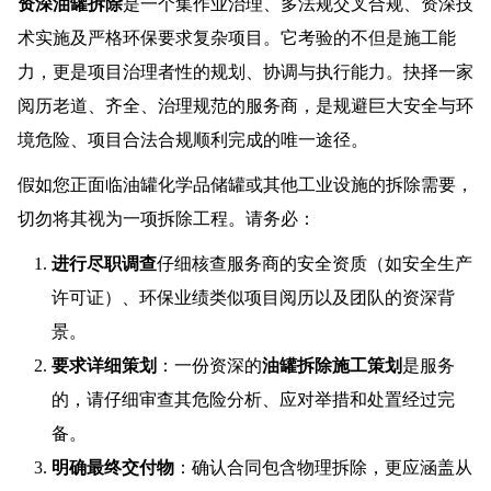
资深油罐拆除
是一个集作业治理、多法规交叉合规、资深技
术实施及严格环保要求复杂项目。它考验的不但是施工能
力，更是项目治理者性的规划、协调与执行能力。抉择一家
阅历老道、齐全、治理规范的服务商，是规避巨大安全与环
境危险、项目合法合规顺利完成的唯一途径。
假如您正面临油罐化学品储罐或其他工业设施的拆除需要，
切勿将其视为一项拆除工程。请务必：
进行尽职调查
仔细核查服务商的安全资质（如安全生产
许可证）、环保业绩类似项目阅历以及团队的资深背
景。
要求详细策划
：一份资深的
油罐拆除施工策划
是服务
的，请仔细审查其危险分析、应对举措和处置经过完
备。
明确最终交付物
：确认合同包含物理拆除，更应涵盖从