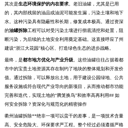
其次是
生态环境保护的内在要求
。老旧油罐，尤其是已用
的，其内部残留的油品或油泥可能发生漏，污染土壤和地下
水。这种污染具有隐蔽性和长期，修复成本极高。通过资深
的
油罐拆除
工程可以对受污染土壤进行彻底清挖和处置，阻
断污染，为后续的土地安全利用奠定基础。这直接呼应了州
建设“浙江大花园”核心区、打造绿色生态的进步战略。
最终，是
都市地方优化与产业升级
。这些油罐往往占据着都
市中的宝贵土地资源其存在制约了地块的整体规划和开发价
值。通过拆除，可以释放出土地，用于建设公园绿地、公共
服务设施或符合现代产业导向的新项目，从而推动都市功能
完善和迭代，实现土地的“腾笼换鸟”和效率高再利用## 如
何安全拆除？资深化与规范化的精密操作
衢州油罐拆除**绝非一项可以蛮干的差事，是一项技术含量
高、安全危险大、环保要求严工程。整个经过必须遵循严格